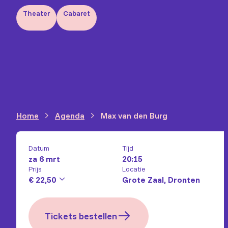
Theater
Cabaret
Home
Agenda
Max van den Burg
Datum
Tijd
za 6 mrt
20:15
Prijs
Locatie
€ 22,50
Grote Zaal, Dronten
Tickets bestellen