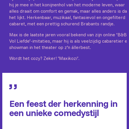
hij je mee in het konijnenhol van het moderne leven, waar
alles draait om comfort en gemak, maar alles anders is da
het lijkt. Herkenbaar, muzikaal, fantasievol en ongefilterd
cabaret, met een prettig schurend Brabants randje.
Max is de laatste jaren vooral bekend van zijn online ‘B&B
Vol Liefde’-imitaties, maar hij is als veelzijdig cabaretier e
showman in het theater op z’n állerbest.
Wordt het cozy? Zeker! ‘Maxikozi’.
Een feest der herkenning in
een unieke comedystijl