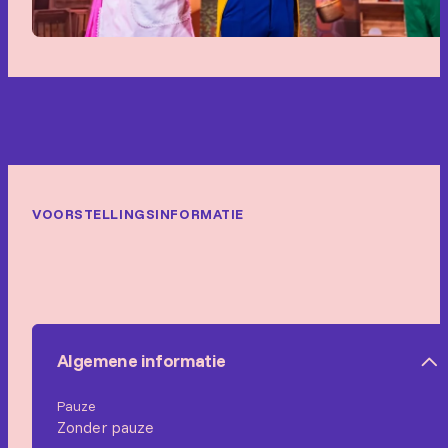
VOORSTELLINGSINFORMATIE
Algemene informatie
Pauze
Zonder pauze