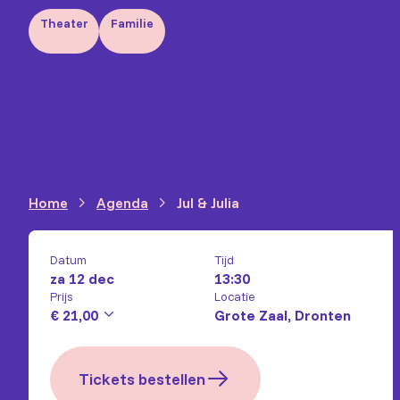
Theater
Familie
Home
Agenda
Jul & Julia
Datum
Tijd
za 12 dec
13:30
Prijs
Locatie
€ 21,00
Grote Zaal, Dronten
Tickets bestellen