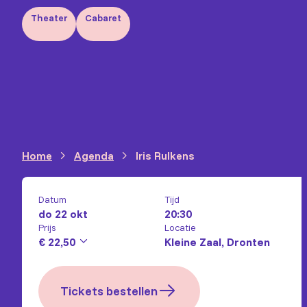
Theater
Cabaret
Home
Agenda
Iris Rulkens
Datum
Tijd
do 22 okt
20:30
Prijs
Locatie
€ 22,50
Kleine Zaal, Dronten
Tickets bestellen