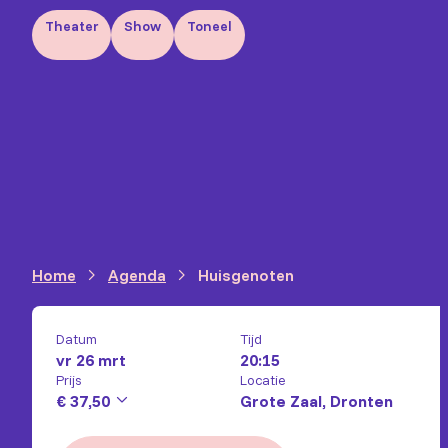
Theater
Show
Toneel
Home
Agenda
Huisgenoten
Datum
Tijd
vr 26 mrt
20:15
Prijs
Locatie
€ 37,50
Grote Zaal, Dronten