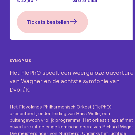
€ 22,50
Grote Zaal
Tickets bestellen
SYNOPSIS
Het FlePhO speelt een weergaloze ouverture
van Wagner en de achtste symfonie van
Dvořák.
Het Flevolands Philharmonisch Orkest (FlePhO)
presenteert, onder leiding van Hans Welle, een
buitengewoon vrolijk programma. Het orkest trapt af met
ouverture uit de enige komische opera van Richard Wagner
Die meistersinger von Nürnberg. Ondanks het luchtige