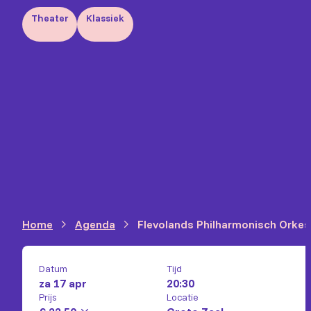
Theater
Klassiek
Home
Agenda
Flevolands Philharmonisch Orkes
Datum
Tijd
za 17 apr
20:30
Prijs
Locatie