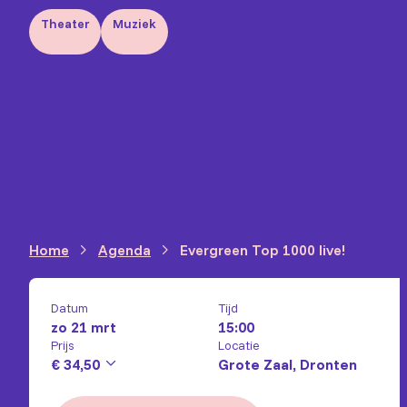
Theater
Muziek
Home
Agenda
Evergreen Top 1000 live!
Datum
Tijd
zo 21 mrt
15:00
Prijs
Locatie
€ 34,50
Grote Zaal, Dronten