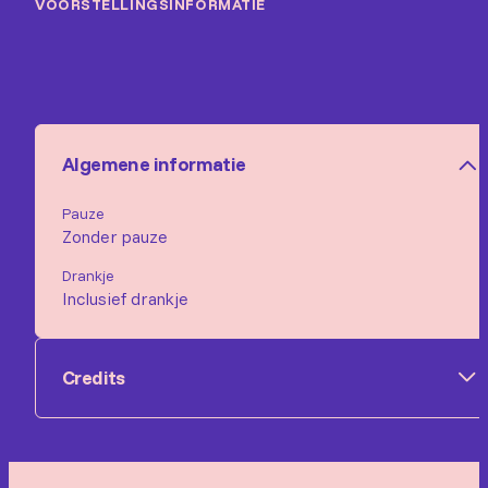
VOORSTELLINGSINFORMATIE
Algemene informatie
Pauze
Zonder pauze
Drankje
Inclusief drankje
Credits
Muzikanten:
Simon Stein, Kelly Veerman, Marco