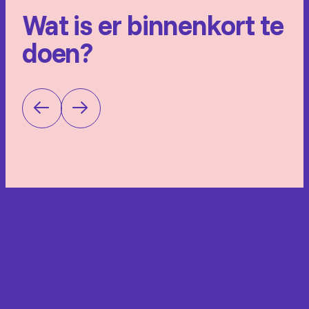
Hoogland, Berry Jansen, Ruud Schouten, Bart Klomp
Wat is er binnenkort te
Regie:
Joep Onderdelinden
doen?