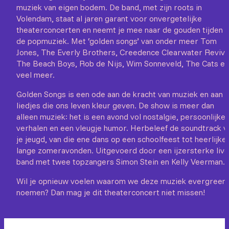
muziek van eigen bodem. De band, met zijn roots in
Volendam, staat al jaren garant voor onvergetelijke
theaterconcerten en neemt je mee naar de gouden tijden 
de popmuziek. Met ‘golden songs’ van onder meer Tom
Jones, The Everly Brothers, Creedence Clearwater Reviva
The Beach Boys, Rob de Nijs, Wim Sonneveld, The Cats en
veel meer.
Golden Songs is een ode aan de kracht van muziek en aan 
liedjes die ons leven kleur geven. De show is meer dan
alleen muziek: het is een avond vol nostalgie, persoonlijke
verhalen en een vleugje humor. Herbeleef de soundtrack v
je jeugd, van die ene dans op een schoolfeest tot heerlijke,
lange zomeravonden. Uitgevoerd door een ijzersterke live
band met twee topzangers Simon Stein en Kelly Veerman.
Wil je opnieuw voelen waarom we deze muziek evergreen
noemen? Dan mag je dit theaterconcert niet missen!