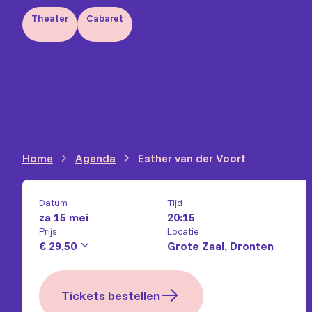
Theater
Cabaret
Home
Agenda
Esther van der Voort
Datum
Tijd
za 15 mei
20:15
Prijs
Locatie
€ 29,50
Grote Zaal, Dronten
Tickets bestellen