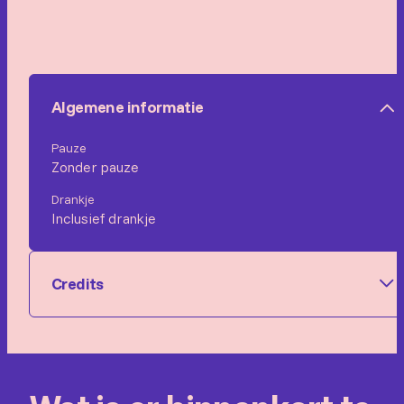
Algemene informatie
Pauze
Zonder pauze
Drankje
Inclusief drankje
Credits
Gezelschap/uitvoerende: Esther van der Voort
Fotograaf: Joyce Djo