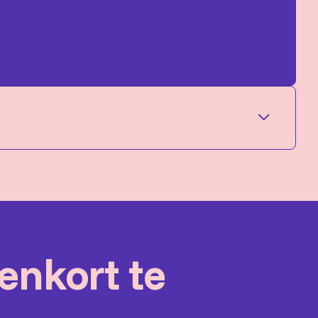
nenkort te
tot Zappa | Schubert! |A Stairway to Heaven |