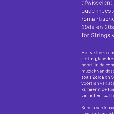
afwisselend
oude meester
romantische
19de en 20s
for Strings
Het virtuoze en
setting, laagdr
hoort’ in de con
muziek van deze 
zoals Zelda en S
voorzien van ac
Zij neemt de lu
vertelt en laat 
Kennis van klas
kwaliteit en vir