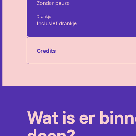
Zonder pauze
Drankje
Inclusief drankje
Credits
Dutch String Collective
Marieke de Bruijn viool en verteller
Ephraim Feves viool
Mark Mulder altviool
Wat is er bin
Jos Teeken cello
Marijn van Prooijen contrabas
Het D.S.C. speelde eerder: Van Amadeus 
doen?
Beethovens Onsterfelijke Geliefde