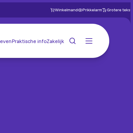
Winkelmand
Prikkelarm
Grotere tekst
even
Praktische info
Zakelijk