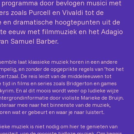
 programma door bevlogen musici met
s zoals Purcell en Vivaldi tot de
 en dramatische hoogtepunten uit de
te eeuw met filmmuziek en het Adagio
 van Samuel Barber.
semble laat klassieke muziek horen in een andere
empelig, en zonder de opgeprikte regels van ’hoe het
certzaal. De reis leidt van de middeleeuwen tot
tijd in films en series zoals Bridgerton en games
kyrim. En al dit moois wordt weer op ludieke wijze
htergrondinformatie door violiste Marieke de Bruijn.
isteraar mee naar het binnenste van de muziek,
horen wat er gebeurt en waar je naar luistert.
sieke muziek is niet nodig om hier te genieten van
tuositeit, van de mooiste tijdloze muziek. Om kennis