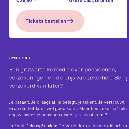
€ 39,50
Grote Zaal, Dronten
Tickets bestellen
SYNOPSIS
Een gitzwarte komedie over pensioenen,
verzekeringen en de prijs van zekerheid Ben ji
verzekerd van later?
Je betaalt. Je draagt af, je belegt, je tekent. Je vertrouwt
erop dat het later wel goed komt. Maar hoe zeker is ‘zeke
nog wanneer je pensioen eindelijk in zicht komt?
In Zoek Dekking! duiken De Verleiders in de wereld achter