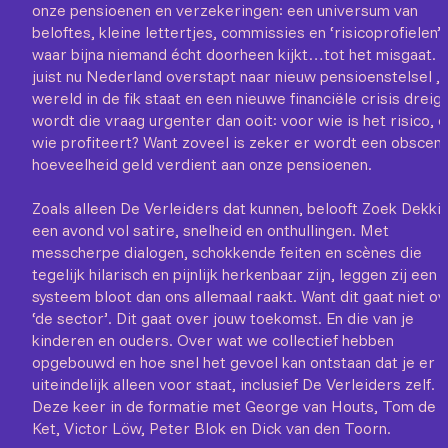
onze pensioenen en verzekeringen: een universum van
beloftes, kleine lettertjes, commissies en ‘risicoprofielen’
waar bijna niemand écht doorheen kijkt…tot het misgaat. 
juist nu Nederland overstapt naar nieuw pensioenstelsel , 
wereld in de fik staat en een nieuwe financiële crisis dreigt
wordt die vraag urgenter dan ooit: voor wie is het risico, 
wie profiteert? Want zoveel is zeker er wordt een obscen
hoeveelheid geld verdient aan onze pensioenen.
Zoals alleen De Verleiders dat kunnen, belooft Zoek Dekkin
een avond vol satire, snelheid en onthullingen. Met
messcherpe dialogen, schokkende feiten en scènes die
tegelijk hilarisch en pijnlijk herkenbaar zijn, leggen zij een
systeem bloot dan ons allemaal raakt. Want dit gaat niet ov
‘de sector’. Dit gaat over jouw toekomst. En die van je
kinderen en ouders. Over wat we collectief hebben
opgebouwd en hoe snel het gevoel kan ontstaan dat je er
uiteindelijk alleen voor staat, inclusief De Verleiders zelf.
Deze keer in de formatie met George van Houts, Tom de
Ket, Victor Löw, Peter Blok en Dick van den Toorn.