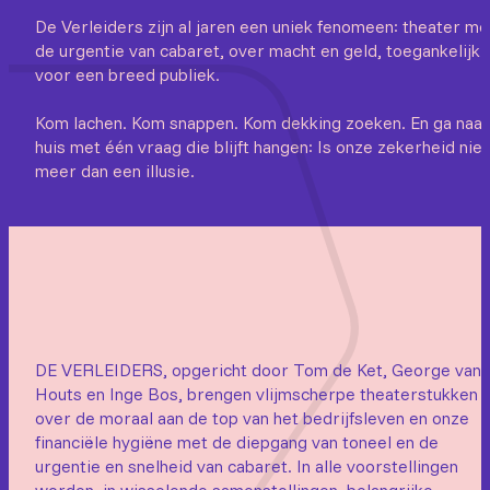
De Verleiders zijn al jaren een uniek fenomeen: theater me
de urgentie van cabaret, over macht en geld, toegankelijk
voor een breed publiek.
Kom lachen. Kom snappen. Kom dekking zoeken. En ga naar
huis met één vraag die blijft hangen: Is onze zekerheid niet
meer dan een illusie.
DE VERLEIDERS, opgericht door Tom de Ket, George van
Houts en Inge Bos, brengen vlijmscherpe theaterstukken
over de moraal aan de top van het bedrijfsleven en onze
financiële hygiëne met de diepgang van toneel en de
urgentie en snelheid van cabaret. In alle voorstellingen