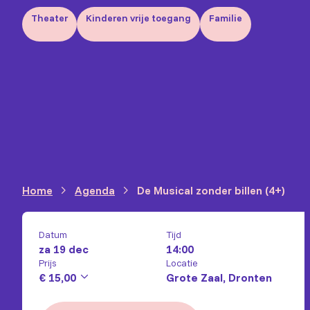
Theater
Kinderen vrije toegang
Familie
Home
Agenda
De Musical zonder billen (4+)
Datum
Tijd
za 19 dec
14:00
Prijs
Locatie
€ 15,00
Grote Zaal, Dronten