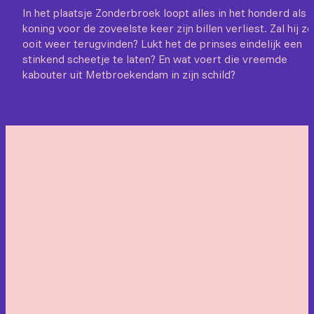
In het plaatsje Zonderbroek loopt alles in het honderd als 
koning voor de zoveelste keer zijn billen verliest. Zal hij ze
ooit weer terugvinden? Lukt het de prinses eindelijk een
stinkend scheetje te laten? En wat voert die vreemde
kabouter uit Metbroekendam in zijn schild?