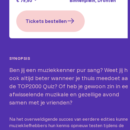
€ 79,50
Binnenplein, Dronten
Tickets bestellen
SYNOPSIS
Ben jij een muziekkenner pur sang? Weet jij h
ook altijd beter wanneer je thuis meedoet aa
de TOP2000 Quiz? Of heb je gewoon zin in ee
afwisselende muzikale en gezellige avond
samen met je vrienden?
Na het overweldigende succes van eerdere edities kunne
muziekliefhebbers hun kennis opnieuw testen tijdens de