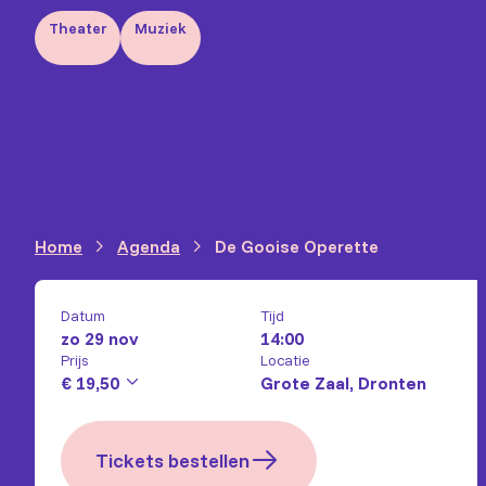
Theater
Muziek
Home
Agenda
De Gooise Operette
Datum
Tijd
zo 29 nov
14:00
Prijs
Locatie
€ 19,50
Grote Zaal, Dronten
Tickets bestellen