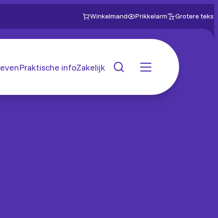
Winkelmand
Prikkelarm
Grotere tekst
even
Praktische info
Zakelijk