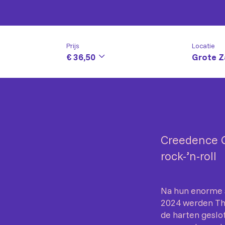
Prijs
Locatie
€ 36,50
Grote Z
Creedence G
rock-’n-roll
Na hun enorme s
2024 werden The
de harten geslo