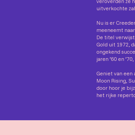
veroverden ze h
uitverkochte za
Nu is er Creede
meeneemt naar 
De titel verwij
Gold uit 1972, 
ongekend succes
jaren ’60 en ’70
Geniet van een a
Moon Rising, Su
door hoor je bi
het rijke repert