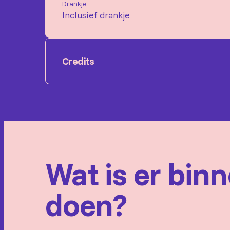
Drankje
Inclusief drankje
Credits
Gezelschap:
Creedence Clearwater Revi
Muzikanten:
Toon Eppink - Leadvocals & G
Richard Wallenburg - Bas & Vocals, Ipo v
Producent:
Fortunate Sons B.V.
Wat is er bin
Fotocredits:
Rob van Dalen
doen?