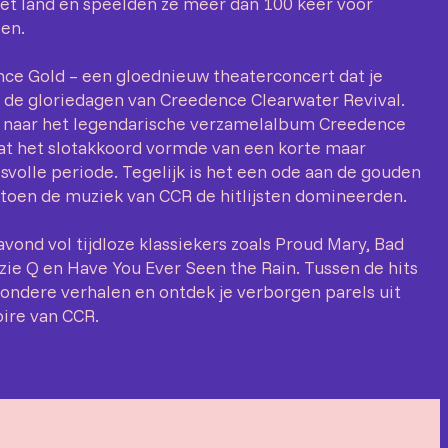
et land en speelden ze meer dan 100 keer voor
len.
nce Gold – een gloednieuw theaterconcert dat je
de gloriedagen van Creedence Clearwater Revival.
st naar het legendarische verzamelalbum Creedence
dat het slotakkoord vormde van een korte maar
volle periode. Tegelijk is het een ode aan de gouden
, toen de muziek van CCR de hitlijsten domineerden.
vond vol tijdloze klassiekers zoals Proud Mary, Bad
zie Q en Have You Ever Seen the Rain. Tussen de hits
jzondere verhalen en ontdek je verborgen parels uit
oire van CCR.