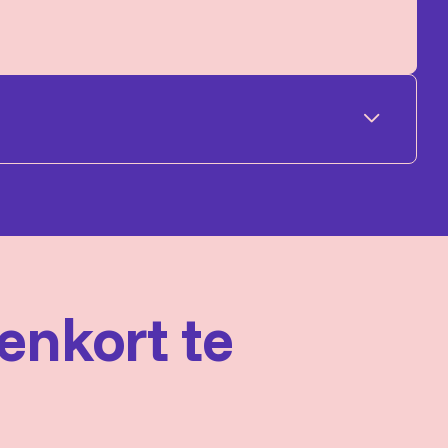
val by The Fortunate Sons
itaar, Jan van Bijnen - Gitaar, Toetsen & Vocals,
an Drooge - Drums & Vocals
nenkort te