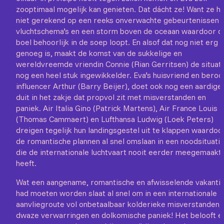
zooptimaal mogelijk kan genieten. Dat dácht ze! Want ze h
niet gerekend op een reeks onverwachte gebeurtenissen i
vluchtschema’s en een storm boven de oceaan waardoor d
boel behoorlijk in de soep loopt. En alsof dat nog niet erg
genoeg is, maakt de komst van de sukkelige en
wereldvreemde vriendin Connie (Rian Gerritsen) de situat
nog een heel stuk ingewikkelder. Eva’s huisvriend en beroo
influencer Arthur (Barry Beijer), doet ook nog een aardige
duit in het zakje dat propvol zit met misverstanden en
paniek. Air Italia Gino (Patrick Martens), Air France Louis
(Thomas Cammaert) en Lufthansa Ludwig (Loek Peters)
dreigen tegelijk hun landingsgestel uit te klappen waardoo
de romantische plannen al snel omslaan in een noodsituati
die de internationale luchtvaart nooit eerder meegemaakt
heeft.
Wat een aangename, romantische en afwisselende vakanti
had moeten worden slaat al snel om in een internationale
aanvliegroute vol onbetaalbaar kolderieke misverstanden,
dwaze verwarringen en dolkomische paniek! Het belooft e