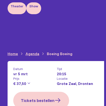
Theater
Show
Home
Agenda
Boeing Boeing
Datum
Tijd
vr 5 mrt
20:15
Prijs
Locatie
€ 37,50
Grote Zaal, Dronten
Tickets bestellen