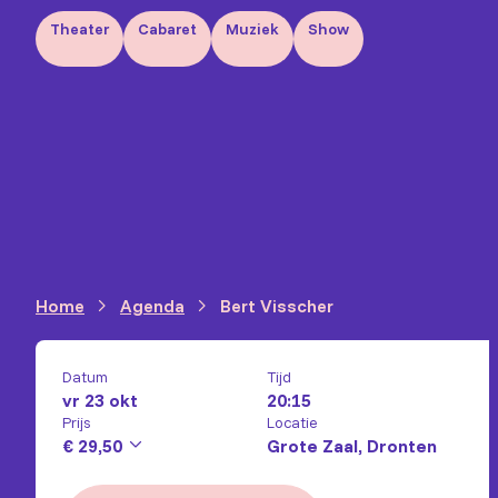
Theater
Cabaret
Muziek
Show
Home
Agenda
Bert Visscher
Datum
Tijd
vr 23 okt
20:15
Prijs
Locatie
€ 29,50
Grote Zaal, Dronten