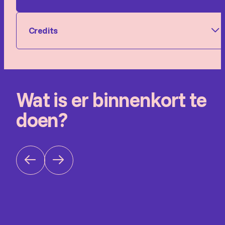
Credits
Gezelschap:
Bert Visscher, Reinout Douma,
Noordpool Strijkkwartet
Wat is er binnenkort te
doen?