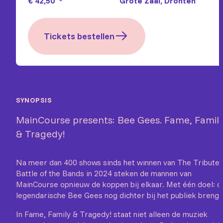
€ 42,50
Grote Zaal, Dronten
Tickets bestellen
SYNOPSIS
MainCourse presents: Bee Gees. Fame, Famil
& Tragedy!
Na meer dan 400 shows sinds het winnen van The Tribute
Battle of the Bands in 2024 steken de mannen van
MainCourse opnieuw de koppen bij elkaar. Met één doel: d
legendarische Bee Gees nog dichter bij het publiek brenge
In Fame, Family & Tragedy! staat niet alleen de muziek