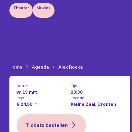
Theater
Muziek
Home
Agenda
Alex Roeka
Datum
Tijd
vr 19 mrt
20:30
Prijs
Locatie
€ 24,50
Kleine Zaal, Dronten
Tickets bestellen