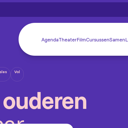
Agenda
Theater
Film
Cursussen
SamenL
sles
Vol
 ouderen
aar