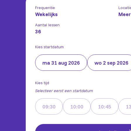
Frequentie
Locati
Wekelijks
Meer
Aantal lessen
36
Kies startdatum
ma 31 aug 2026
wo 2 sep 2026
Kies tijd
Selecteer eerst een startdatum
09:30
10:00
10:45
13