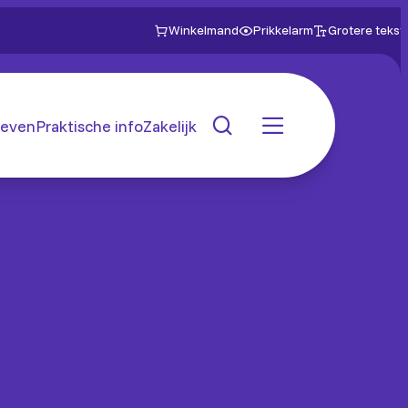
Winkelmand
Prikkelarm
Grotere tekst
even
Praktische info
Zakelijk