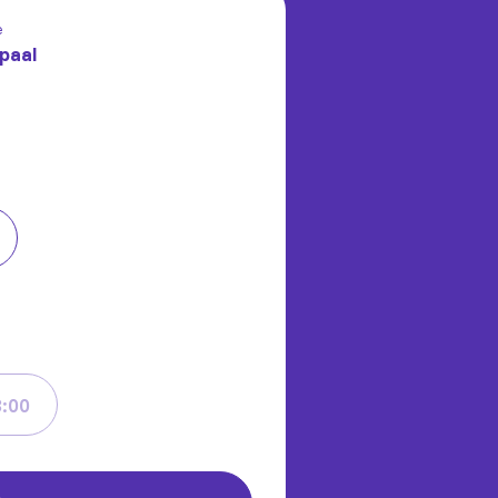
e
paal
:00