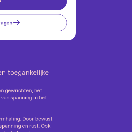
ragen
en toegankelijke
.
en gewrichten, het
 van spanning in het
demhaling. Door bewust
panning en rust. Ook