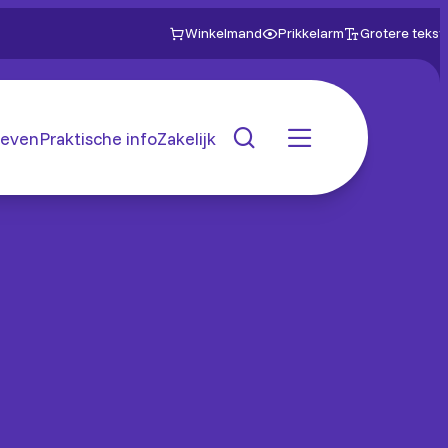
Winkelmand
Prikkelarm
Grotere tekst
even
Praktische info
Zakelijk