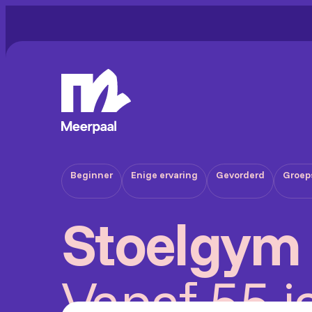
Beginner
Enige ervaring
Gevorderd
Groep
Stoelgym
Vanaf 55 j