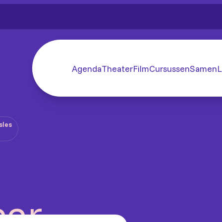
Agenda
Theater
Film
Cursussen
SamenL
sles
aar