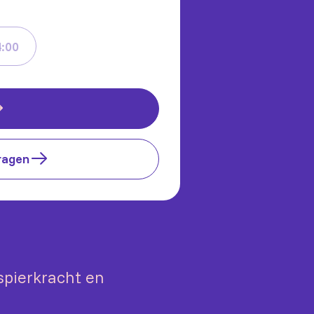
:00
ragen
 spierkracht en