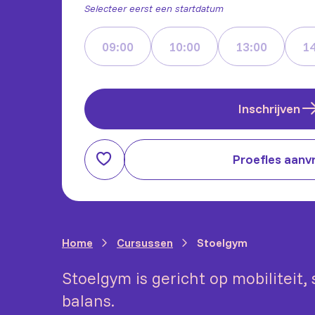
Selecteer eerst een startdatum
09:00
10:00
13:00
14
Inschrijven
Proefles aanv
Home
Cursussen
Stoelgym
Stoelgym is gericht op mobiliteit,
balans.