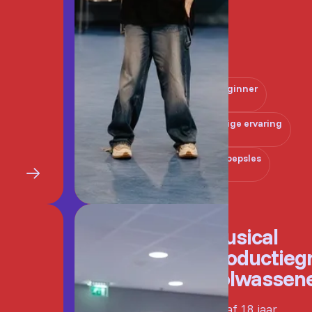
Beginner
Enige ervaring
Groepsles
Musical
Productieg
Volwassen
Vanaf 18 jaar