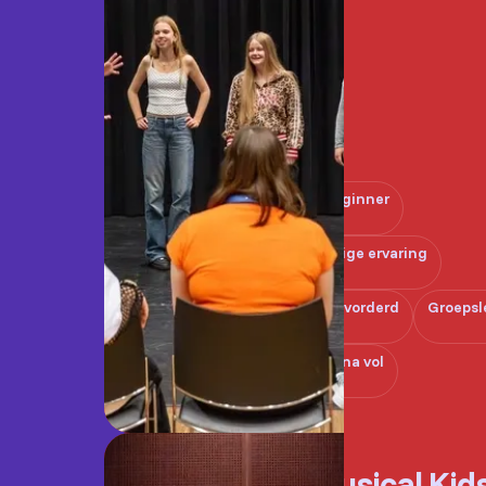
Beginner
Enige ervaring
Gevorderd
Groepsl
Bijna vol
Musical Kid