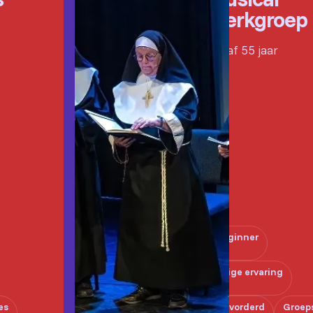
Werkgroep
Vanaf 55 jaar
Beginner
Enige ervaring
es
Gevorderd
Groep