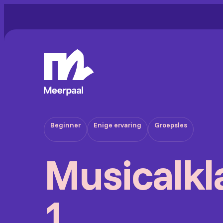
Beginner
Enige ervaring
Groepsles
Musicalkl
1