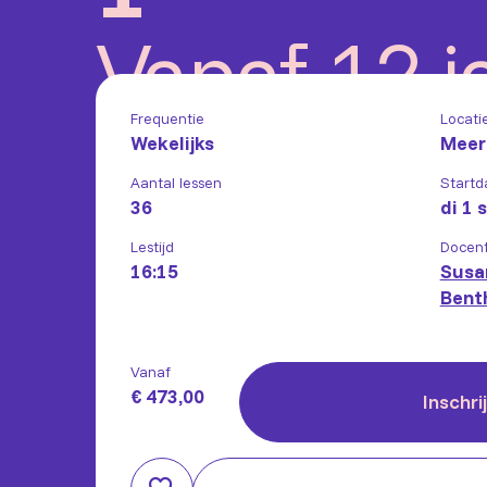
Vanaf 12 j
Frequentie
Locati
Wekelijks
Meer
Aantal lessen
Startd
36
di 1 
Lestijd
Docen
16:15
Susa
Bent
Vanaf
€ 473,00
Inschri