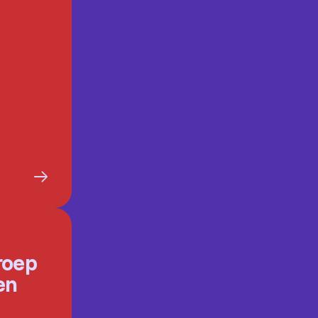
roep
en