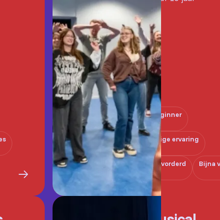
Beginner
es
Enige ervaring
Gevorderd
Bijna 
s
Musical