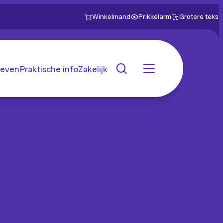
Winkelmand
Prikkelarm
Grotere tekst
even
Praktische info
Zakelijk