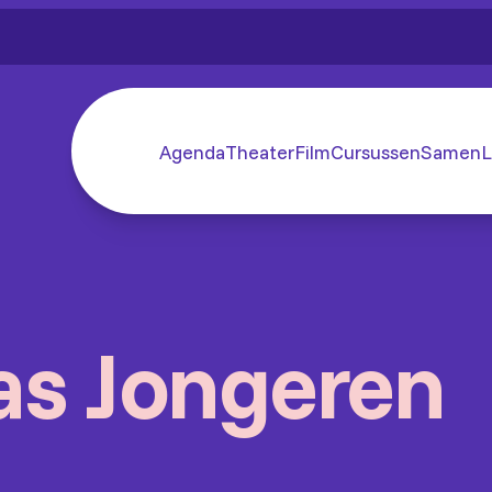
Agenda
Theater
Film
Cursussen
SamenL
as Jongeren