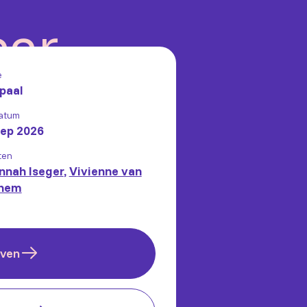
aar
e
paal
atum
sep 2026
ten
nnah Iseger
,
Vivienne van
hem
jven