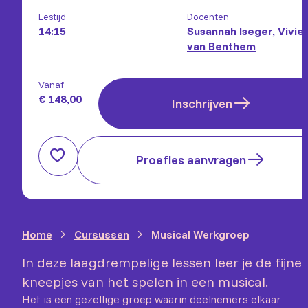
Lestijd
Docenten
14:15
Susannah Iseger
,
Vivie
van Benthem
Vanaf
€ 148,00
Inschrijven
Proefles aanvragen
Home
Cursussen
Musical Werkgroep
In deze laagdrempelige lessen leer je de fijne
kneepjes van het spelen in een musical.
Het is een gezellige groep waarin deelnemers elkaar