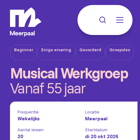
Beginner
Enige ervaring
Gevorderd
Groepsles
Musical Werkgroep
Vanaf 55 jaar
Frequentie
Locatie
Wekelijks
Meerpaal
Aantal lessen
Startdatum
20
di 20 okt 2026