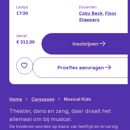
Lestijd
Docenten
17:30
Coby Beck
,
Floor
Stappers
Vanaf
€ 312,00
Inschrijven
Proefles aanvragen
Home
Cursussen
Musical Kids
Theater, dans en zang, daar draait het
allemaal om bij musical.
De kinderen worden op basis van leeftijd en ervaring