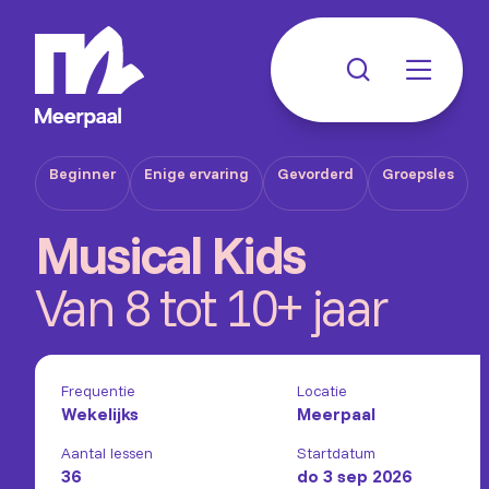
Beginner
Enige ervaring
Gevorderd
Groepsles
Musical Kids
Van 8 tot 10+ jaar
Frequentie
Locatie
Wekelijks
Meerpaal
Aantal lessen
Startdatum
36
do 3 sep 2026