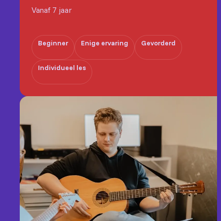
Vanaf 7 jaar
Beginner
Enige ervaring
Gevorderd
Individueel les