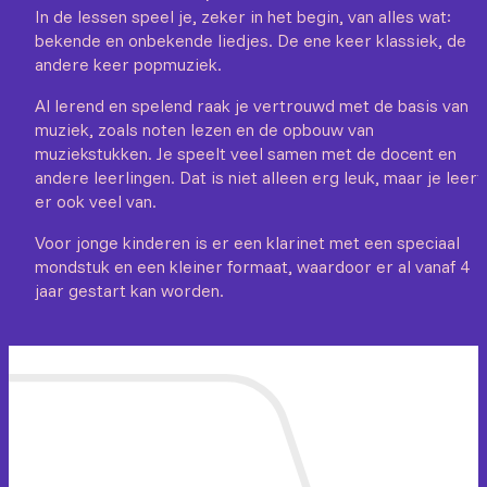
In de lessen speel je, zeker in het begin, van alles wat:
bekende en onbekende liedjes. De ene keer klassiek, de
andere keer popmuziek.
Al lerend en spelend raak je vertrouwd met de basis van
muziek, zoals noten lezen en de opbouw van
muziekstukken. Je speelt veel samen met de docent en
andere leerlingen. Dat is niet alleen erg leuk, maar je leert
er ook veel van.
Voor jonge kinderen is er een klarinet met een speciaal
mondstuk en een kleiner formaat, waardoor er al vanaf 4
jaar gestart kan worden.