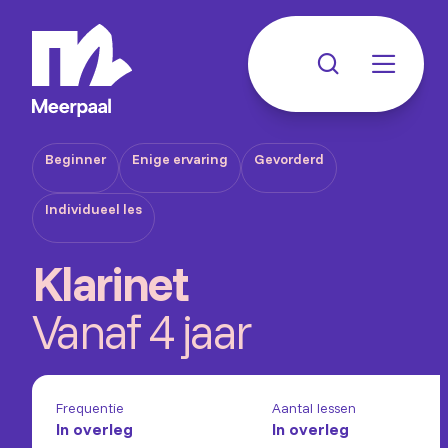
Beginner
Enige ervaring
Gevorderd
Individueel les
Klarinet
Vanaf 4 jaar
Frequentie
Aantal lessen
In overleg
In overleg