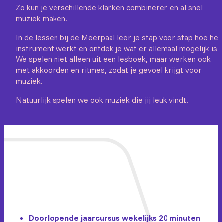
Zo kun je verschillende klanken combineren en al snel
muziek maken.
In de lessen bij de Meerpaal leer je stap voor stap hoe het
instrument werkt en ontdek je wat er allemaal mogelijk is.
We spelen niet alleen uit een lesboek, maar werken ook
met akkoorden en ritmes, zodat je gevoel krijgt voor
muziek.
Natuurlijk spelen we ook muziek die jij leuk vindt.
Doorlopende jaarcursus wekelijks 20 minuten