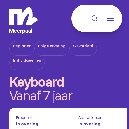
Beginner
Enige ervaring
Gevorderd
Individueel les
Keyboard
Vanaf 7 jaar
Frequentie
Aantal lessen
In overleg
In overleg