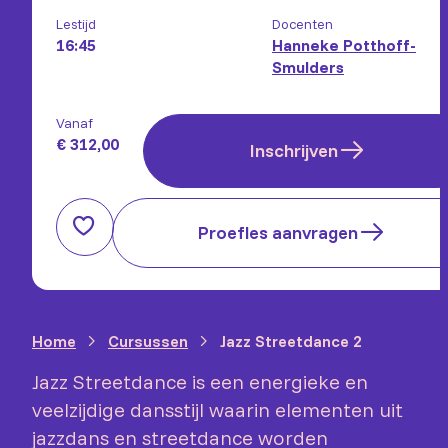
Lestijd
Docenten
16:45
Hanneke Potthoff-
Smulders
Vanaf
€ 312,00
Inschrijven
Proefles aanvragen
Home
Cursussen
Jazz Streetdance 2
Jazz Streetdance is een energieke en
veelzijdige dansstijl waarin elementen uit
jazzdans en streetdance worden