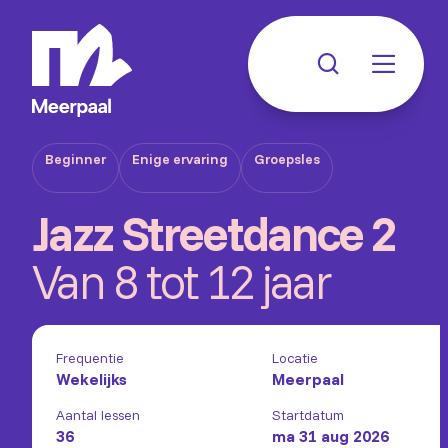
Beginner
Enige ervaring
Groepsles
Jazz Streetdance 2
Van 8 tot 12 jaar
Frequentie
Locatie
Wekelijks
Meerpaal
Aantal lessen
Startdatum
36
ma 31 aug 2026