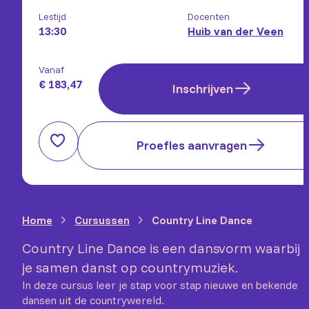
Lestijd
Docenten
13:30
Huib van der Veen
Vanaf
€ 183,47
Inschrijven
Proefles aanvragen
Home
Cursussen
Country Line Dance
Country Line Dance is een dansvorm waarbij
je samen danst op countrymuziek.
In deze cursus leer je stap voor stap nieuwe en bekende
dansen uit de countrywereld.