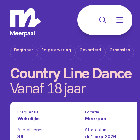
Beginner
Enige ervaring
Gevorderd
Groepsles
Country Line Dance
Vanaf 18 jaar
Frequentie
Locatie
Wekelijks
Meerpaal
Aantal lessen
Startdatum
36
di 1 sep 2026