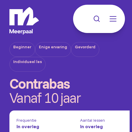
Beginner
Enige ervaring
Gevorderd
Individueel les
Contrabas
Vanaf 10 jaar
Frequentie
Aantal lessen
In overleg
In overleg