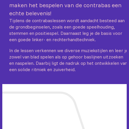
maken het bespelen van de contrabas een
echte belevenis!
Tijdens de contrabaslessen wordt aandacht besteed aan
de grondbeginselen, zoals een goede speelhouding,
stemmen en positiespel. Daarnaast leg je de basis voor
een goede linker- en rechterhandtechniek.
In de lessen verkennen we diverse muziekstijlen en leer je
zowel van blad spelen als op gehoor baslijnen uitzoeken
en naspelen. Daarbij ligt de nadruk op het ontwikkelen van
een solide ritmiek en zuiverheid.