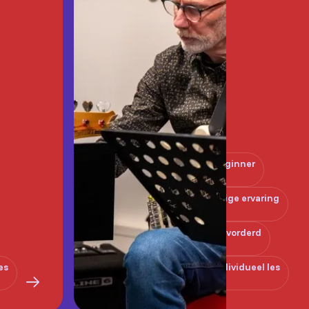
Beginner
Enige ervaring
Gevorderd
es
Individueel les