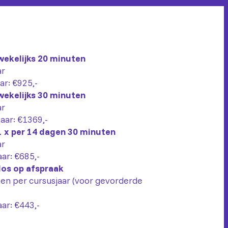
wekelijks 20 minuten
ar
aar: €925,-
wekelijks 30 minuten
ar
jaar: €1369,-
 x per 14 dagen 30 minuten
ar
aar: €685,-
los op afspraak
en per cursusjaar (voor gevorderde
aar: €443,-